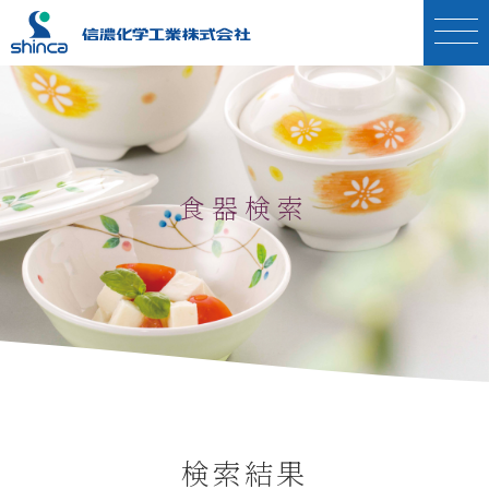
食器部門
食器部門トップ
工業部品部門
新商品のお知らせ
食器検索
工業部品部門トップ
森林及び環境関連部門
食器検索
技術紹介
お問い合わせ・カタログ、サンプル請求
森林及び環境関連部門トップ
企業情報
受注・量産フロー
電子カタログ
森林病害虫関連
製品一覧
機械設備一覧
オーダーメイド
食害対策資材
ICフレーム巻取り用リール
安全性と品質
企業認証等
獣害対策資材
樹脂の種類
食器の取扱いについて
採用情報
表示テープ
製品のお問い合わせについて
検索結果
アクセス