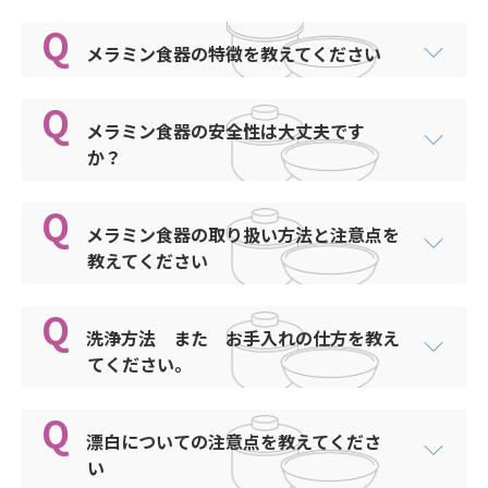
かなで
小鉢
汁椀
ﾅｲﾛﾝ
かりん
メラミン食器の特徴を教えてください
平皿類
花つむぎ
ﾎﾟﾘｶｰﾎﾞﾈｰﾄ
かれん
弁当
メラミン食器は、熱に強いうえに軽くて丈夫であ
ライフ
ﾒﾗﾐﾝ
きはだ
り、学校給食や社員食堂、病院給食など大量調理
メラミン食器の安全性は大丈夫です
弁当類
赤彩
ﾒﾗﾐﾝ/ｽﾃﾝﾚｽ
きはだ・ユニ
の作業に適した取り扱いのしやすい食器です。
か？
汁・吸物椀
パーティー
熱い料理を入れても、器をそのまま手で持つこと
きはだ・ユニ(672F)
世界各国で愛用されているメラミン食器。
ができ、保温性にも優れています。
汁椀類
プチまる
きらび
快適で使いやすく、厳しい安全基準をクリアした
また、なめらかな表面は汚れが落ちやすく、洗浄
メラミン食器の取り扱い方法と注意点を
深皿
箸・箸置
製品をお届けしています。
後の水切りも早いので、スピーディーに乾燥させ
教えてください
きらび内茶
深皿類
ることができ衛生的にご使用いただけます。
ファンタジア
くり
メラミン食器は、プラスチックの中では表面硬度
メラミン食器の安全は世界中で認められていま
湯呑
ガーネット
に優れ、キズがつきにくい材質です。しかし、金
くり内茶
す。
洗浄方法 また お手入れの仕方を教え
煮物椀
属や陶器に比べると柔らかいため、キズがつくこ
メラミン樹脂は1938年スイスのCiba社で開発され
てください。
中華のうつわ
くるみ
とがありますので、お取り扱いには十分ご注意く
ました。以来、丈夫で、熱に強く、軽く、衛生的
箸・箸置
シルキー
こがね
ださい。
な食器材料として、世界各国の家庭をはじめ、レ
粥椀
リーフィア
メラミン樹脂の一般特性として、耐熱温度は約
漂白についての注意点を教えてくださ
ストラン、ホテル、病院、航空機内など様々な場
こずえ
プラスチック製食器の洗浄方法やお手入れの仕方
120℃、熱変形温度は約180℃、メラミン食器に関
い
所で広く使われています。現在、日本、アメリ
角皿
木の葉
こなつ
をまとめておりますので、ご参照ください。