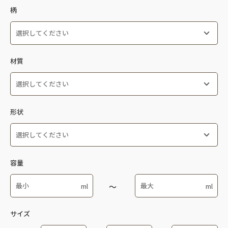
---
柄
新商品
べあ～
---
はるか
材質
和器 皿
あかね
花暦
あかね内しのぶ
---
こまち
あけぼの
形状
アレルギー対応食器
ABS
あずき
ベジタ村
FRP
あやめ錦
---
紅彩
PBT
あんず
容量
PP蓋カバー
潮路
PC
あんず内しのぶ
UD食器
朱の花
PC/PP
あんず内朱
むし椀
コップ
PES
サイズ
いろづき
クリア食器
コップ・カップ