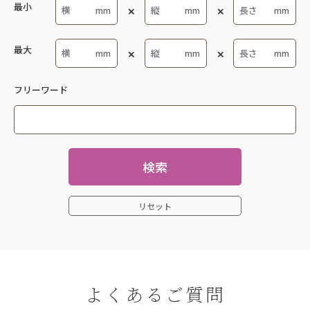
PP/ABS
うず巻き紋-桃色
最小
コップ・カップ
セレンディップ
SPS
うず花
コップ・マグカップ
木立
最大
ポリアミド
うず花内薄緑
コップ類
ラズベリー
ポリプロ
うの花
スイートマグ
フリーワード
きはだ・ユニ
メラミン
うめ
スプーン・フォーク
コーラス
メラミン/ステン
うめ内白
スープ
ごてんまり
中性洗剤
うめ内茶
トレイ
和器 丼 椀
検索
強化磁器
おぐら
丸皿
松花堂
抗菌ｽﾃﾝﾚｽ 18-8
おぐら・ユニ
丸皿類
リセット
益子 石焼
耐熱ABS
おぐら・ユニ(672F)
丸鉢類
益子・黄地
超耐熱ABS
かぐや
丼
風車
酸素系漂白剤
かごめ
丼・椀類
ポピー
高比重PP
かすみ
よくあるご質問
保温類
益子・天目
ｽﾃﾝﾚｽ