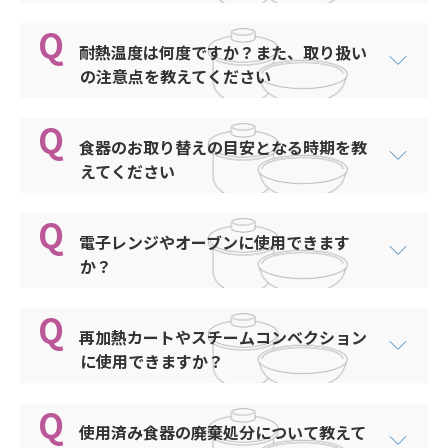
しては、過度の高温、長時間にわたる熱消毒、熱
カ、イギリス、フランス、ドイツなど世界数十各
角鉢
和器 小鉢
日常の洗浄作業で取りきれない汚れは、定期的に
処理後の急冷等は製品劣化を招き食器の寿命を縮
国での生産数量は年間約3億個以上となり、実際に
こはく
漂白することで取り除くことが出来ます。
角鉢類
めるので、一般的には100℃以下でのご使用を推
耐熱温度は何度ですか？また、取り扱い
使用されいるメラミン食器は推定で20億個以上と
そよか
食器の洗浄方法
こまち
漂白剤には酸素系と塩素系が有りますが、食器の
奨します。
の注意点を教えてください
考えられます。
食器カゴ
和器 煮物椀
材質（素材）によっては、塩素系漂白剤の使用に
ごてんまり
この広範で大量の使用実績がしめすように、メラ
食札ケース
より食器を傷めたり変色を起したりします。
和器 湯呑
落下など、強い衝撃を与えない（特に食器が熱
ミン食器の安全性は世界各国で保証されていま
ごてんまり（白無地）
一般的にプラスチック食器につきましては、塩素
食器のお取り替えの目安となる時期を教
くなっているとき）
す。日本では厚生労働省が食品衛生法に基づい
食札ケース類
パステル
プラスチック樹脂毎に耐熱温度や取り扱いの注意
さくら
系漂白剤を使用することにより、黄変や劣化を進
えてください
メラミン食器と金属、陶器などの食器を一緒に
て、昭和34年告示第370号（平成18年告示第201
飯椀
点をまとめておりますのでご参照ください。
百花
める要因となるため、使用をお勧めしておりませ
運搬しない。同一の材質、サイズ、形状、種類
号）で食品衛生法上の安全を確保するため「フェ
ささやま
ん。
のもので整理する
ノール樹脂、メラミン樹脂又はユリア樹脂を主成
水玉
ざくろ
また、ステンレス製品に関しましても、塩素系漂
電子レンジやオーブンに使用できます
食器を重ねすぎない ・たわし、クレンザー、ス
分とする合成樹脂製器具または容器包装」の規格
shinca取扱製品の材質の特徴と
樹脂製食器の場合使用回数1,000回程度が目安と
おぐら・ユニ
白剤で錆が生じるなどの劣化がみられることもあ
か？
ご使用上の留意点
しずく-青
チールウール、研磨粒子入りスポンジ、メラミ
基準を設定しています。
なります。
ります。
ンフォームなど、硬い研磨性のあるものを使用
UDマグカップ
しのぶ
洗浄機や保管庫使用した場合、毎日３回お使いに
材質の耐熱性上、オーブンには使用できません。
材質（素材）別取り扱い方法やカタログ、食器の
して洗浄しない
メラミン食器による身体へのホルムアルデヒドの
そよか
なる食器とそうでない食器など、使用条件と頻度
電子レンジにおいては、プラスチック材料の性質
しのぶ内しのぶ
再加熱カートやスチームコンベクション
取扱い説明書を確認のうえ、ご使用ください。
作用は、
により劣化の時期が異なるため、一般的には耐用
（誘電特性）上、加熱で食器自体が熱せられ、破
に使用できますか？
また当社では、酸素系漂白剤「ハイパワークリー
ツインコート
食品と同じです。
しのぶ内朱
年数の規定はありません。
損に繋がることがありますので、一般的に使用で
ン」を販売しております。
私たちが、日常なにげなく口にしている食品に
シンプルカラー
お使いになる食器の材質により取り扱い方法が異
そよか
メラミンを含む一般的なプラスチック製食器は使
きません。
も、ホルムアルデヒドが含まれていることをご存
なりますので、ご使用前に商品に同梱された取扱
用できません。
糸十草
ただし、当社商品の機能性樹脂「
凛シリーズ
」
使用済み食器の廃棄処分について教えて
そよか内白
知ですか。もちろん、食品に含まれるホルムアル