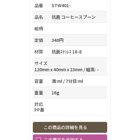
品番
STW401-
品名
抗菌 コーヒースプーン
絵柄
定価
340円
材質
抗菌ｽﾃﾝﾚｽ 18-8
サイズ
120mm x 40mm x 23mm / 組高: -
容量
満:ml / 7分目:ml
重量
16g
対応
PP蓋
この商品の詳細を見る