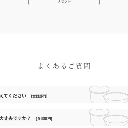
リセット
あんず内朱
コップ類
いろづき
スイートマグ
うず巻き紋-桃色
スプーン・フォーク
ド
うず花
スープ
うず花内薄緑
トレイ
カップ
よくあるご質問
うの花
丸皿
ステン
ィップ
うめ
丸皿類
うめ内白
丸鉢類
教えてください
ー
[食器部門]
うめ内茶
丼
18-8
ユニ
おぐら
いうえに軽くて丈夫であり、学校給食や社員食堂、病院給食な
丼・椀類
は大丈夫ですか？
す。
[食器部門]
おぐら・ユニ
保温類
S
をそのまま手で持つことができ、保温性にも優れています。