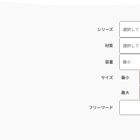
シリーズ
---
材質
新商品
---
容量
べあ～
ABS
サイズ
最小
はるか
FRP
最大
和器 皿
PBT
花暦
フリーワード
PC
こまち
PC/PP
アレルギ
PES