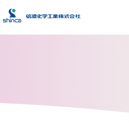
食器部門トップ
工業部品部門トップ
森林及び環境関連部
新商品のお知らせ
技術紹介
お問い合わせ・カタログ、サ
森林病害虫関連
製品一覧
電子カタログ
獣害対策資材
樹脂の種類
安全性と品質