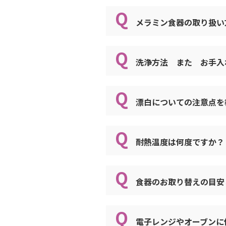
ごてんま
世界各国で愛用されてい
また、なめらかな表面は
酸素系漂
メラミン食器の取り扱
和器 丼
快適で使いやすく、厳し
的にご使用いただけます
高比重PP
松花堂
メラミン食器は、プラス
メラミン食器の安全は世
ｽﾃﾝﾚｽ
洗浄方法 また お手
と柔らかいため、キズが
益子 石
メラミン樹脂は1938
ﾅｲﾛﾝ
メラミン樹脂の一般特性
て、世界各国の家庭をは
益子・黄
温、長時間にわたる熱消
ﾎﾟﾘｶｰﾎﾞﾈ
日本、アメリカ、イギリ
漂白についての注意点
風車
のご使用を推奨します。
用されいるメラミン食器
ﾒﾗﾐﾝ
ポピー
この広範で大量の使用実
日常の洗浄作業で取りき
ﾒﾗﾐﾝ/ｽﾃﾝ
落下など、強い衝撃を
耐熱温度は何度ですか
働省が食品衛生法に基づい
漂白剤には酸素系と塩素
益子・天
メラミン食器と金属、
め「フェノール樹脂、メ
り変色を起したりします
汁椀
食器を重ねすぎない 
定しています。
一般的にプラスチック食
食器のお取り替えの目
硬い研磨性のあるもの
花つむぎ
め、使用をお勧めしてお
メラミン食器による身体
また、ステンレス製品に
ライフ
食品と同じです。
材質（素材）別取り扱い
電子レンジやオーブン
赤彩