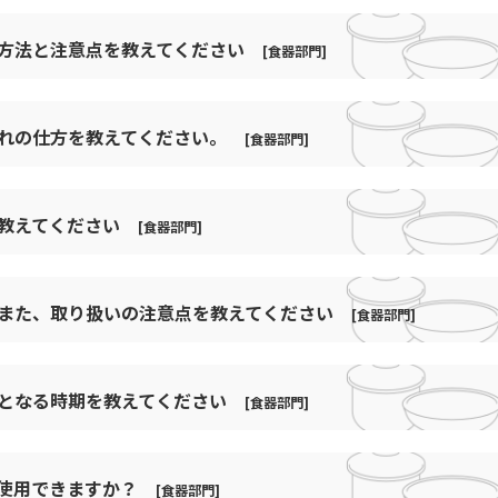
り
おぐら・ユニ(672F)
るメラミン食器。
小鉢
汚れが落ちやすく、洗浄後の水切りも早いので、スピーディー
白剤
い方法と注意点を教えてください
 椀
い安全基準をクリアした製品をお届けしています。
[食器部門]
かぐや
。
平皿類
チックの中では表面硬度に優れ、キズがつきにくい材質です。
かごめ
弁当
界中で認められています。
入れの仕方を教えてください。
つくことがありますので、お取り扱いには十分ご注意ください
焼
[食器部門]
年スイスのCiba社で開発されました。以来、丈夫で、熱に強く
かすみ
弁当類
として、耐熱温度は約120℃、熱変形温度は約180℃、メラ
じめ、レストラン、ホテル、病院、航空機内など様々な場所で
地
プラスチック製食器の洗浄方法やお手入れ
かなで
汁・吸物椀
毒、熱処理後の急冷等は製品劣化を招き食器の寿命を縮めるの
ｰﾄ
ス、フランス、ドイツなど世界数十各国での生産数量は年間約
を教えてください
で、ご参照ください。
[食器部門]
かりん
汁椀類
は推定で20億個以上と考えられます。
績がしめすように、メラミン食器の安全性は世界各国で保証さ
れない汚れは、定期的に漂白することで取り除くことが出来ま
かれん
深皿
ﾚｽ
食器の洗浄方法
与えない（特に食器が熱くなっているとき）
？また、取り扱いの注意点を教えてください
て、昭和34年告示第370号（平成18年告示第201号）で食
系が有りますが、食器の材質（素材）によっては、塩素系漂白
目
[食器部門]
きはだ
深皿類
陶器などの食器を一緒に運搬しない。同一の材質、サイズ、形
ラミン樹脂又はユリア樹脂を主成分とする合成樹脂製器具また
。
・たわし、クレンザー、スチールウール、研磨粒子入りスポン
きはだ・ユニ
湯呑
器につきましては、塩素系漂白剤を使用することにより、黄変
安となる時期を教えてください
を使用して洗浄しない
[食器部門]
りません。
きはだ・ユニ(672F)
煮物椀
へのホルムアルデヒドの作用は、
関しましても、塩素系漂白剤で錆が生じるなどの劣化がみられ
樹脂製食器の場合使用回数1,00
きらび
箸・箸置
方法やカタログ、食器の取扱い説明書を確認のうえ、ご使用く
に使用できますか？
洗浄機や保管庫使用した場合、
[食器部門]