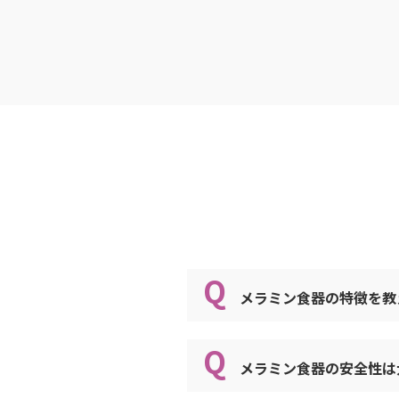
ベジタ村
PP/ABS
紅彩
SPS
潮路
ポリアミ
朱の花
ポリプロ
コップ
メラミン
コップ・
メラミン/
セレンデ
中性洗剤
木立
強化磁器
メラミン食器の特徴を
ラズベリ
抗菌ｽﾃﾝﾚｽ 
きはだ・
メラミン食器は、熱に強
耐熱ABS
メラミン食器の安全性
コーラス
り扱いのしやすい食器で
超耐熱AB
熱い料理を入れても、器