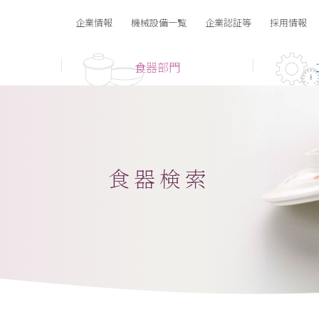
企業情報
機械設備一覧
企業認証等
採用情報
門トップ
食器検索
食器部門
受注・量産フロー
ンプル請求
食害対策資材
ICフレーム巻取り用リール
オーダーメイド
表示テープ
食器の取扱いについて
食器検索