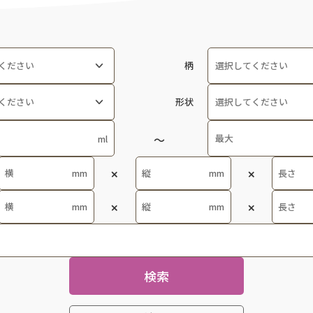
チェックを入れた商品は
サンプル請求フォ
い合わせいただけます。
柄
---
形状
あかね
---
あかね内しのぶ
PP蓋カバー
あけぼの
UD食器
あずき
むし椀
あやめ錦
クリア食器
あんず
検索
コップ・カップ
ー対応食器
あんず内しのぶ
コップ・マグカップ